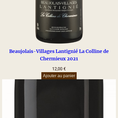
Beaujolais-Villages Lantignié La Colline de
Chermieux 2021
12,00
€
Ajouter au panier