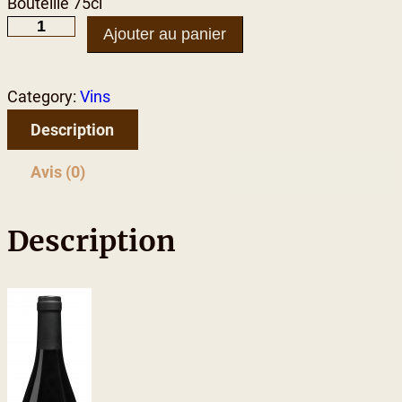
Bouteille 75cl
q
Ajouter au panier
u
a
Category:
Vins
n
t
Description
i
Avis (0)
t
é
d
Description
e
B
e
a
u
j